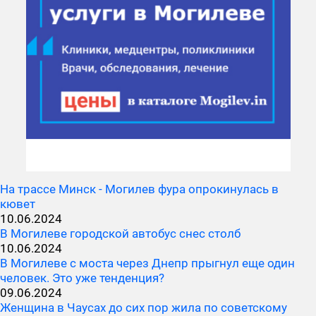
На трассе Минск - Могилев фура опрокинулась в
кювет
10.06.2024
В Могилеве городской автобус снес столб
10.06.2024
В Могилеве с моста через Днепр прыгнул еще один
человек. Это уже тенденция?
09.06.2024
Женщина в Чаусах до сих пор жила по советскому