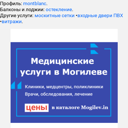
Профиль:
montblanc
.
Балконы и лоджии:
остекление
.
Другие услуги:
москитные сетки
•
входные двери ПВХ
•
витражи
.