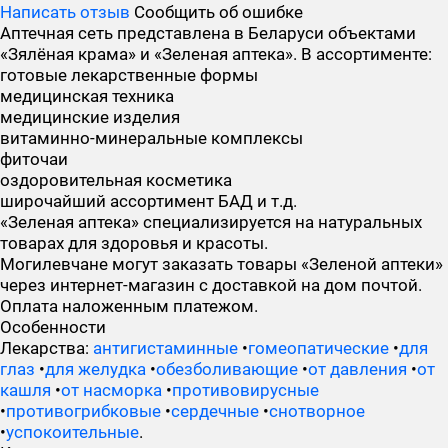
Написать отзыв
Сообщить об ошибке
Аптечная сеть представлена в Беларуси объектами
«Зялёная крама» и «Зеленая аптека». В ассортименте:
готовые лекарственные формы
медицинская техника
медицинские изделия
витаминно-минеральные комплексы
фиточаи
оздоровительная косметика
широчайший ассортимент БАД и т.д.
«Зеленая аптека» специализируется на натуральных
товарах для здоровья и красоты.
Могилевчане могут заказать товары «Зеленой аптеки»
через интернет-магазин с доставкой на дом почтой.
Оплата наложенным платежом.
Особенности
Лекарства:
антигистаминные
•
гомеопатические
•
для
глаз
•
для желудка
•
обезболивающие
•
от давления
•
от
кашля
•
от насморка
•
противовирусные
•
противогрибковые
•
сердечные
•
снотворное
•
успокоительные
.