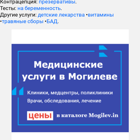
Контрацепция:
презервативы
.
Тесты:
на беременность
.
Другие услуги:
детские лекарства
•
витамины
•
травяные сборы
•
БАД
.