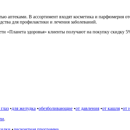
тью аптеками. В ассортимент входят косметика и парфюмерия от
едства для профилактики и лечения заболеваний.
ети «Планета здоровья» клиенты получают на покупку скидку 5
 глаз
•
для желудка
•
обезболивающие
•
от давления
•
от кашля
•
от 
ли
.
кидки
•
дисконтная программа
.