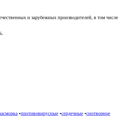
ечественных и зарубежных производителей, в том числе
%.
насморка
•
противовирусные
•
сердечные
•
снотворное