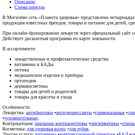
Описание
Схема проезда
В Могилёве сеть «Планета здоровья» представлена четырнадца
продукция известных брендов, товары и питание для детей, ср
При онлайн-бронировании лекарств через официальный сайт с
Действует дисконтная программа по карте лояльности.
В ассортименте:
лекарственные и профилактические средства
витамины и БАДы
оптика
медицинские изделия и приборы
ортопедия
дермакосметика
товары для детей и родителей
товары для красоты и ухода
Особенности
Лекарства:
антибиотики
•
антидепрессанты
•
гормональные
•
для
•
успокоительные
.
Контрацепция:
оральные контрацептивы
•
презервативы
•
спира
Косметика:
для здоровья волос
•
для зубов
.
Другие услуги:
витамины
•
компрессионный трикотаж
•
БАД
•
с