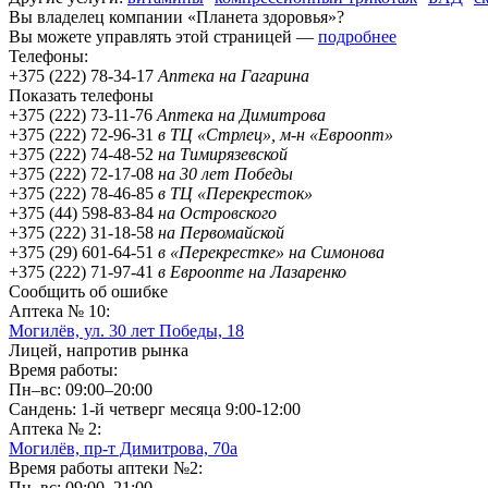
Вы владелец компании «Планета здоровья»?
Вы можете управлять этой страницей —
подробнее
Телефоны:
+375 (222) 78-34-17
Аптека на Гагарина
Показать телефоны
+375 (222) 73-11-76
Аптека на Димитрова
+375 (222) 72-96-31
в ТЦ «Стрлец», м-н «Евроопт»
+375 (222) 74-48-52
на Тимирязевской
+375 (222) 72-17-08
на 30 лет Победы
+375 (222) 78-46-85
в ТЦ «Перекресток»
+375 (44) 598-83-84
на Островского
+375 (222) 31-18-58
на Первомайской
+375 (29) 601-64-51
в «Перекрестке» на Симонова
+375 (222) 71-97-41
в Евроопте на Лазаренко
Сообщить об ошибке
Аптека № 10:
Могилёв, ул. 30 лет Победы, 18
Лицей, напротив рынка
Время работы:
Пн–вс: 09:00–20:00
Сандень: 1-й четверг месяца 9:00-12:00
Аптека № 2:
Могилёв,
пр-т
Димитрова, 70а
Время работы аптеки №2:
Пн–вс: 09:00–21:00