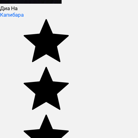
Диа На
Капибара