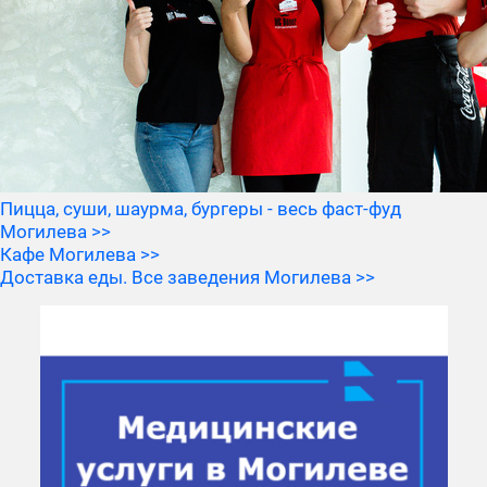
Пицца, суши, шаурма, бургеры - весь фаст-фуд
Могилева >>
Кафе Могилева >>
Доставка еды. Все заведения Могилева >>