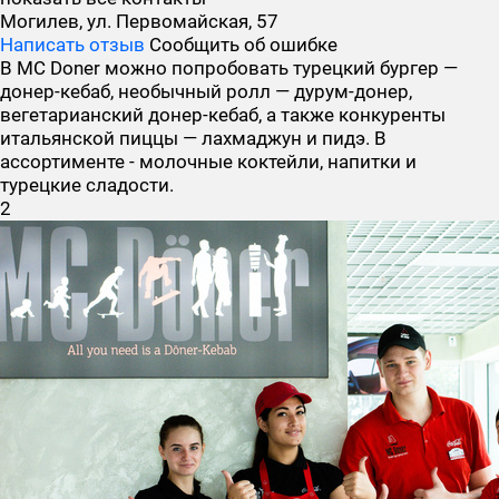
Могилев, ул. Первомайская, 57
Написать отзыв
Сообщить об ошибке
В MC Doner можно попробовать турецкий бургер —
донер-кебаб
, необычный ролл —
дурум-донер
,
вегетарианский донер-кебаб, а также конкуренты
итальянской пиццы —
лахмаджун и пидэ
. В
ассортименте - молочные коктейли, напитки и
турецкие сладости.
2