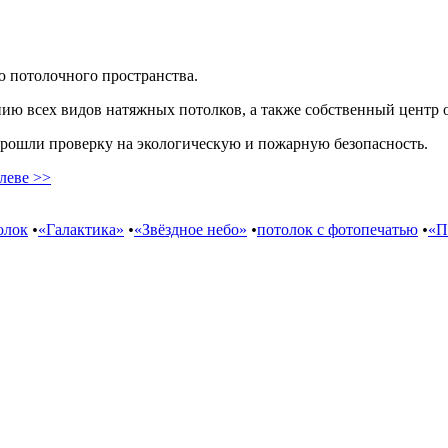
ю потолочного пространства.
нию всех видов натяжных потолков, а также собственный центр 
прошли проверку на экологическую и пожарную безопасность.
леве >>
олок
•
«Галактика»
•
«Звёздное небо»
•
потолок с фотопечатью
•
«П