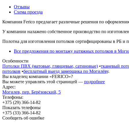
Отзывы
Схема проезда
Компания Ferico предлагает различные решения по оформлени
У компании налажено собственное производство по изготовле
Полотна для изготовления потолков сертифицированы в РБ и 
Все предложения по монтажу натяжных потолков в Моги
Особенности
Потолки ПВХ (матовые, глянцевые, сатиновые)
•
тканевый пот
потолков
•
бесплатный выезд замерщика по Могилёву
.
Вы владелец компании «FERICO»?
Вы можете управлять этой страницей —
подробнее
Адрес:
Могилев, пер. Берёзовский, 5
Телефоны:
+375 (29) 366-14-82
Показать телефоны
+375 (33) 366-14-82
Сообщить об ошибке