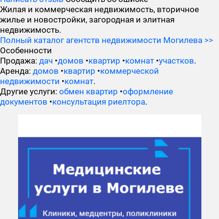
Жилая и коммерческая недвижимость, вторичное
жилье и новостройки, загородная и элитная
недвижимость.
Полный каталог агентств недвижимости Могилева >>
Особенности
Продажа:
дач
•
домов
•
квартир
•
комнат
•
участков
.
Аренда:
домов
•
квартир
•
коммерческой
недвижимости
•
комнат
.
Другие услуги:
обмен квартир
•
оформление
документов
•
консультация риелтора
.