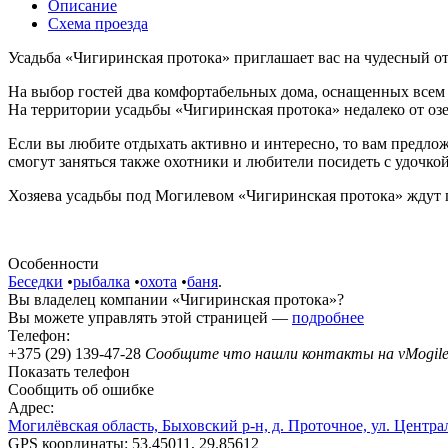
Описание
Схема проезда
Усадьба «Чигиринская протока» приглашает вас на чудесный о
На выбор гостей два комфортабельных дома, оснащенных всем
На территории усадьбы «Чигиринская протока» недалеко от озер
Если вы любите отдыхать активно и интересно, то вам предл
смогут заняться также охотники и любители посидеть с удочкой
Хозяева усадьбы под Могилевом «Чигиринская протока» ждут г
Особенности
Беседки
•
рыбалка
•
охота
•
баня
.
Вы владелец компании «Чигиринская протока»?
Вы можете управлять этой страницей —
подробнее
Телефон:
+375 (29) 139-47-28
Сообщите что нашли контакты на vMogile
Показать телефон
Сообщить об ошибке
Адрес:
Могилёвская область, Быховский р-н, д. Проточное, ул. Центра
GPS координаты: 53.45011, 29.85612