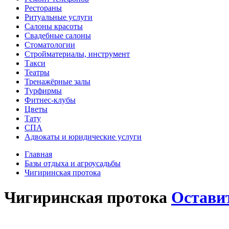
Рестораны
Ритуальные услуги
Салоны красоты
Свадебные салоны
Стоматологии
Стройматериалы, инструмент
Такси
Театры
Тренажёрные залы
Турфирмы
Фитнес-клубы
Цветы
Тату
СПА
Адвокаты и юридические услуги
Главная
Базы отдыха и агроусадьбы
Чигиринская протока
Чигиринская протока
Остави