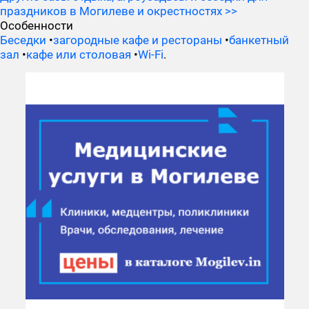
праздников в Могилеве и окрестностях >>
Особенности
Беседки
•
загородные кафе и рестораны
•
банкетный
зал
•
кафе или столовая
•
Wi-Fi
.