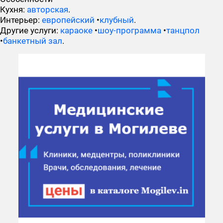
Кухня:
авторская
.
Интерьер:
европейский
•
клубный
.
Другие услуги:
караоке
•
шоу-программа
•
танцпол
•
банкетный зал
.