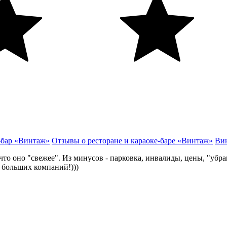
-бар «Винтаж»
Отзывы о ресторане и караоке-баре «Винтаж»
Ви
что оно "свежее". Из минусов - парковка, инвалиды, цены, "убр
 больших компаний!)))