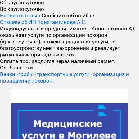
Сб
круглосуточно
Вс
круглосуточно
Написать отзыв
Сообщить об ошибке
Отзывы об ИП Константинове А.С.
Индивидуальный предприниматель Константинов А.С.
оказывает услуги по организации похорон
(круглосуточно), а также предлагает услуги по
благоустройству мест захоронений и реализует
ритуальные принадлежности.
Оплата производится через наличный расчет.
Особенности
Венки
•
гробы
•
транспортные услуги
•
организация и
проведение похорон
.