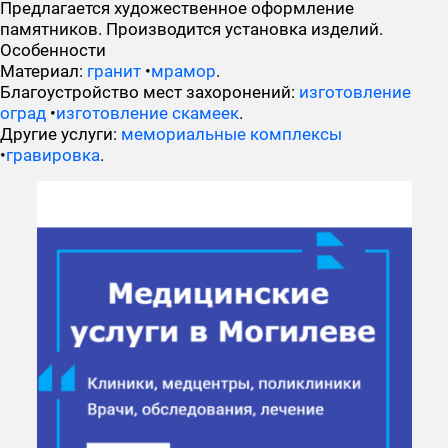
Предлагается художественное оформление
памятников. Производится установка изделий.
Особенности
Материал:
гранит
•
мрамор
.
Благоустройство мест захоронений:
изготовление
оград
•
изготовление скамеек
.
Другие услуги:
мемориальные комплексы
•
гравировка
.