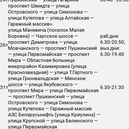
проспект Шмидта — улица
Островского — улица Симонова —
улица Кутепова — улица Алтайская —
Гаражный массив».
улица Маневича (поселок Малая
Боровка) — Чаусское шоссе —
раб.дни:
проспект Димитрова — улица
6.30-20.50,
26т
Мовчанского — проспект Пушкинский
вых.дни:
— улица Первомайская — проспект
6.30-19.40
Мира — Областная больница
микрорайон Казимировка (улица
Краснозвездная) — улица Т.Гартного —
улица Грюнвальдская — Минское
шоссе — улица Якубовского —
31т
6.30-21.30
проспект Мира — улица Первомайская
— проспект Пушкинский — улица
Островского — улица Симонова —
улица Кутепова — Гаражный массив
АЗС Беларусьнефть (улица Криулина) —
улица Крупской — улица Белинского —
улица Первомайская