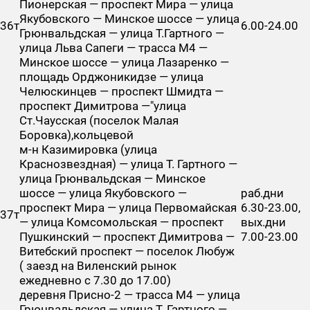
Пионерская — проспект Мира — улица
Якубовского — Минское шоссе — улица
36т
6.00-24.00
Грюнвальдская — улица Т.Гартного —
улица Льва Сапеги — трасса М4 —
Минское шоссе — улица Лазаренко —
площадь Орджоникидзе — улица
Челюскинцев — проспект Шмидта —
проспект Димитрова —"улица
Ст.Чаусская (поселок Малая
Боровка),кольцевой
м-н Казимировка (улица
Краснозвездная) — улица Т. Гартного —
улица Грюнвальдская — Минское
шоссе — улица Якубовского —
раб.дни
проспект Мира — улица Первомайская
6.30-23.00,
37т
— улица Комсомольская — проспект
вых.дни
Пушкинский — проспект Димитрова —
7.00-23.00
Витебский проспект — поселок Любуж
( заезд на Виленский рынок
ежедневно с 7.30 до 17.00)
деревня Присно-2 — трасса М4 — улица
Грюнвальдская — улица Т. Гартного —