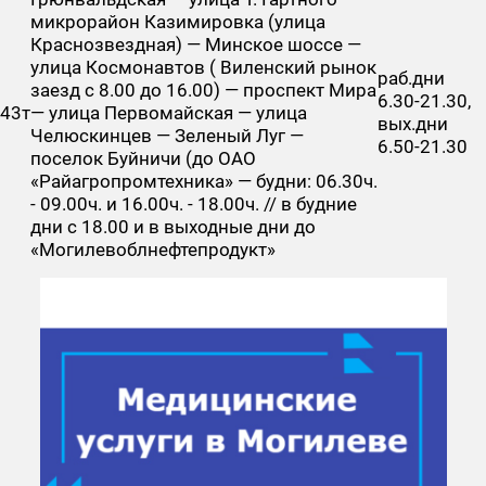
микрорайон Казимировка (улица
Краснозвездная) — Минское шоссе —
улица Космонавтов ( Виленский рынок
раб.дни
заезд с 8.00 до 16.00) — проспект Мира
6.30-21.30,
43т
— улица Первомайская — улица
вых.дни
Челюскинцев — Зеленый Луг —
6.50-21.30
поселок Буйничи (до ОАО
«Райагропромтехника» — будни: 06.30ч.
- 09.00ч. и 16.00ч. - 18.00ч. // в будние
дни с 18.00 и в выходные дни до
«Могилевоблнефтепродукт»