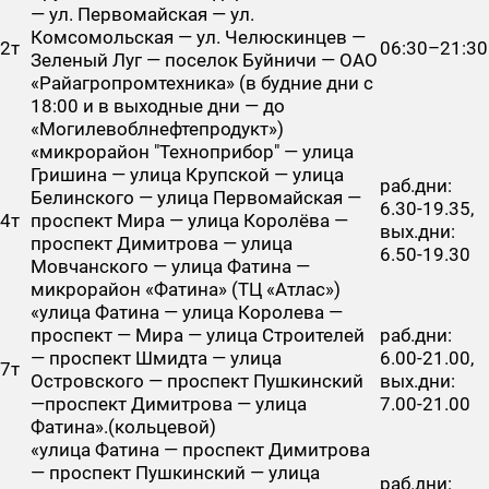
— ул. Первомайская — ул.
Комсомольская — ул. Челюскинцев —
2т
06:30–21:30
Зеленый Луг — поселок Буйничи — ОАО
«Райагропромтехника» (в будние дни с
18:00 и в выходные дни — до
«Могилевоблнефтепродукт»)
«микрорайон "Техноприбор" — улица
Гришина — улица Крупской — улица
раб.дни:
Белинского — улица Первомайская —
6.30-19.35,
4т
проспект Мира — улица Королёва —
вых.дни:
проспект Димитрова — улица
6.50-19.30
Мовчанского — улица Фатина —
микрорайон «Фатина» (ТЦ «Атлас»)
«улица Фатина — улица Королева —
проспект — Мира — улица Строителей
раб.дни:
— проспект Шмидта — улица
6.00-21.00,
7т
Островского — проспект Пушкинский
вых.дни:
—проспект Димитрова — улица
7.00-21.00
Фатина».(кольцевой)
«улица Фатина — проспект Димитрова
— проспект Пушкинский — улица
раб.дни: