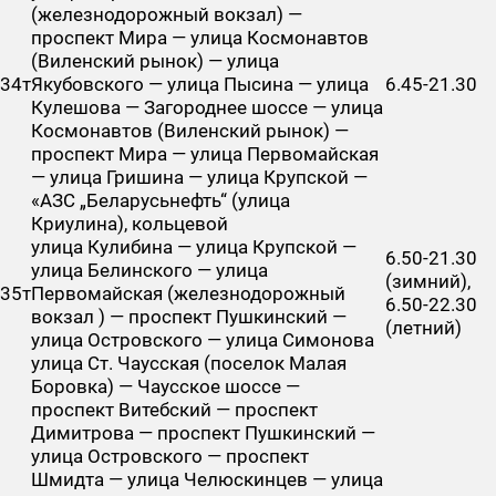
(железнодорожный вокзал) —
проспект Мира — улица Космонавтов
(Виленский рынок) — улица
34т
Якубовского — улица Пысина — улица
6.45-21.30
Кулешова — Загороднее шоссе — улица
Космонавтов (Виленский рынок) —
проспект Мира — улица Первомайская
— улица Гришина — улица Крупской —
«АЗС „Беларусьнефть“ (улица
Криулина), кольцевой
улица Кулибина — улица Крупской —
6.50-21.30
улица Белинского — улица
(зимний),
35т
Первомайская (железнодорожный
6.50-22.30
вокзал ) — проспект Пушкинский —
(летний)
улица Островского — улица Симонова
улица Ст. Чаусская (поселок Малая
Боровка) — Чаусское шоссе —
проспект Витебский — проспект
Димитрова — проспект Пушкинский —
улица Островского — проспект
Шмидта — улица Челюскинцев — улица