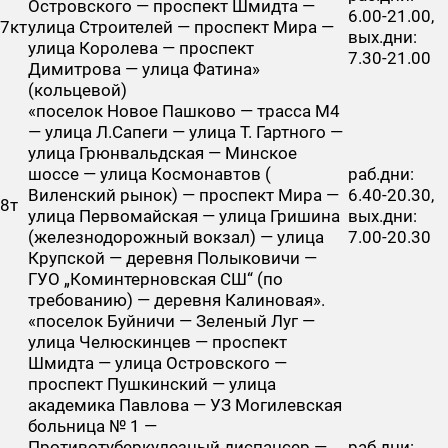
Островского — проспект Шмидта —
6.00-21.00,
7кт
улица Строителей — проспект Мира —
вых.дни:
улица Королева — проспект
7.30-21.00
Димитрова — улица Фатина»
(кольцевой)
«поселок Новое Пашково — трасса М4
— улица Л.Сапеги — улица Т. Гартного —
улица Грюнвальдская — Минское
шоссе — улица Космонавтов (
раб.дни:
Виленский рынок) — проспект Мира —
6.40-20.30,
8т
улица Первомайская — улица Гришина
вых.дни:
(железнодорожный вокзал) — улица
7.00-20.30
Крупской — деревня Полыковичи —
ГУО „Коминтерновская СШ“ (по
требованию) — деревня Калиновая».
«поселок Буйничи — Зеленый Луг —
улица Челюскинцев — проспект
Шмидта — улица Островского —
проспект Пушкинский — улица
академика Павлова — УЗ Могилевская
больница № 1 —
Противотуберкулезный диспансер —
раб.дни: