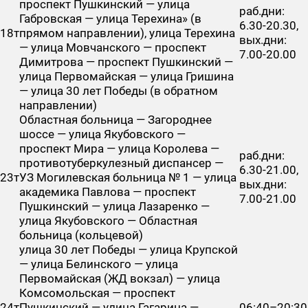
проспект Пушкинский — улица
раб.дни:
Габровская — улица Терехина» (в
6.30-20.30,
18т
прямом направлении), улица Терехина
вых.дни:
— улица Мовчанского — проспект
7.00-20.00
Димитрова — проспект Пушкинский —
улица Первомайская — улица Гришина
— улица 30 лет Победы (в обратном
направлении)
Областная больница — Загороднее
шоссе — улица Якубовского —
проспект Мира — улица Королева —
раб.дни:
противотуберкулезный диспансер —
6.30-21.00,
23т
УЗ Могилевская больница № 1 — улица
вых.дни:
академика Павлова — проспект
7.00-21.00
Пушкинский — улица Лазаренко —
улица Якубовского — Областная
больница (кольцевой)
улица 30 лет Победы — улица Крупской
— улица Белинского — улица
Первомайская (ЖД вокзал) — улица
Комсомольская — проспект
24т
Пушкинский — улица Гагарина —
06:40–20:30