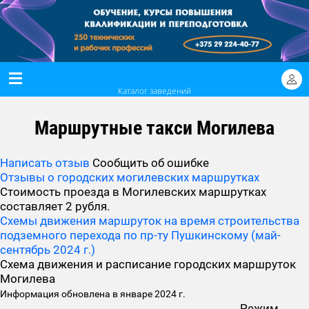
Каталог заведений
Маршрутные такси Могилева
Написать отзыв
Сообщить об ошибке
Отзывы о городских могилевских маршрутках
Стоимость проезда в Могилевских маршрутках
составляет 2 рубля.
Схемы движения маршруток на время строительства
подземного перехода по пр-ту Пушкинскому (май-
сентябрь 2024 г.)
Схема движения и расписание городских маршруток
Могилева
Информация обновлена в январе 2024 г.
Режим