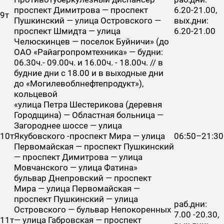
проспект Димитрова — проспект
6.20-21.00,
9т
Пушкинский — улица Островского —
вых.дни:
проспект Шмидта — улица
6.20-21.00
Челюскинцев — поселок Буйничи» (до
ОАО «Райагропромтехника» — будни:
06.30ч.- 09.00ч. и 16.00ч. - 18.00ч. // в
будние дни с 18.00 и в выходные дни
до «Могилевоблнефтепродукт»),
кольцевой
«улица Петра Шестерикова (деревня
Городщина) — Областная больница —
Загороднее шоссе — улица
10т
Якубовского -проспект Мира — улица
06:50–21:30
Первомайская — проспект Пушкинский
— проспект Димитрова — улица
Мовчанского — улица Фатина»
бульвар Днепровский — проспект
Мира — улица Первомайская —
проспект Пушкинский — улица
раб.дни:
Островского — бульвар Непокоренных
7.00 -20.30,
11т
— улица Габровская — проспект