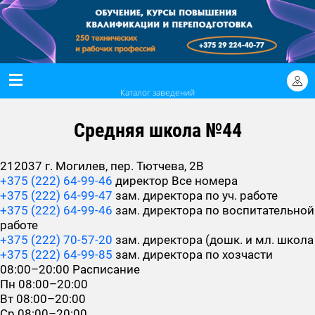
Каталог заведений
Средняя школа №44
212037 г. Могилев, пер. Тютчева, 2В
+375 (222) 64-99-46
директор
Все номера
+375 (222) 64-99-47
зам. директора по уч. работе
+375 (222) 64-99-46
зам. директора по воспитательной
работе
+375 (222) 70-57-20
зам. директора (дошк. и мл. школа
+375 (222) 64-99-85
зам. директора по хозчасти
08:00–20:00
Расписание
Пн
08:00–20:00
Вт
08:00–20:00
Ср
08:00–20:00