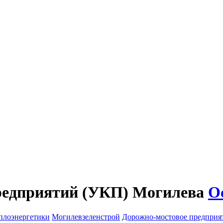
редприятий (УКП) Могилева
О
плоэнергетики
Могилевзеленстрой
Дорожно-мостовое предприя