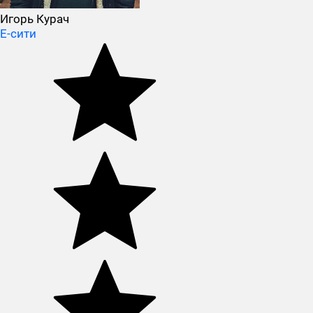
Игорь Курач
Е-сити