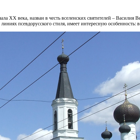
ла ХХ века, назван в честь вселенских святителей – Василия Ве
иниях псевдорусского стиля, имеет интересную особенность: во