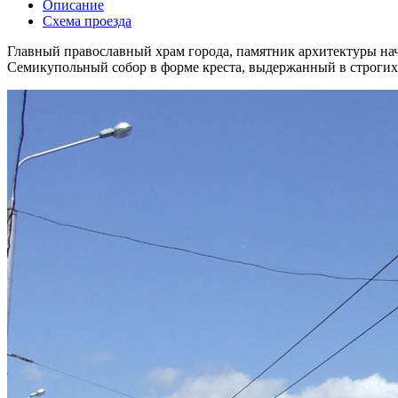
Описание
Схема проезда
Главный православный храм города, памятник архитектуры нача
Семикупольный собор в форме креста, выдержанный в строгих л