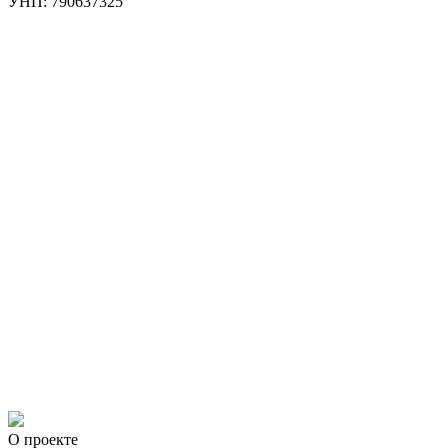
УНП: 790637325
О проекте