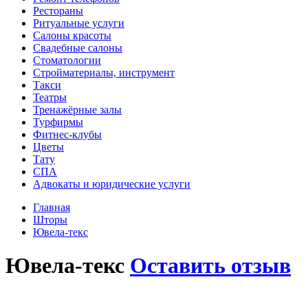
Рестораны
Ритуальные услуги
Салоны красоты
Свадебные салоны
Стоматологии
Стройматериалы, инструмент
Такси
Театры
Тренажёрные залы
Турфирмы
Фитнес-клубы
Цветы
Тату
СПА
Адвокаты и юридические услуги
Главная
Шторы
Ювела-текс
Ювела-текс
Оставить отзыв