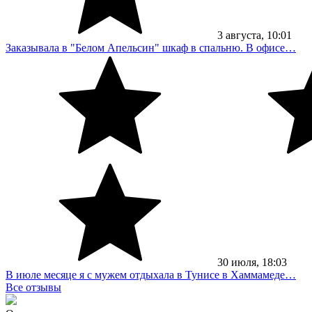
3
августа
, 10:01
Заказывала в "Белом Апельсин" шкаф в спальню. В офисе…
30
июля
, 18:03
В июле месяце я с мужем отдыхала в Тунисе в Хаммамеде…
Все отзывы