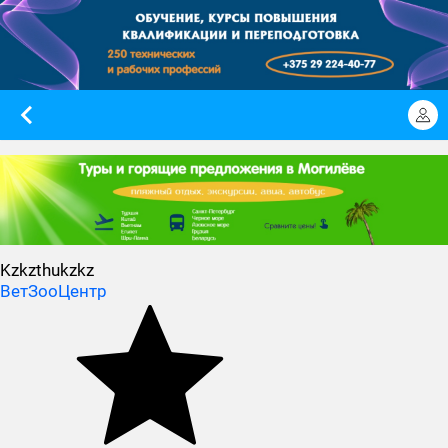
Kzkzthukzkz
ВетЗооЦентр