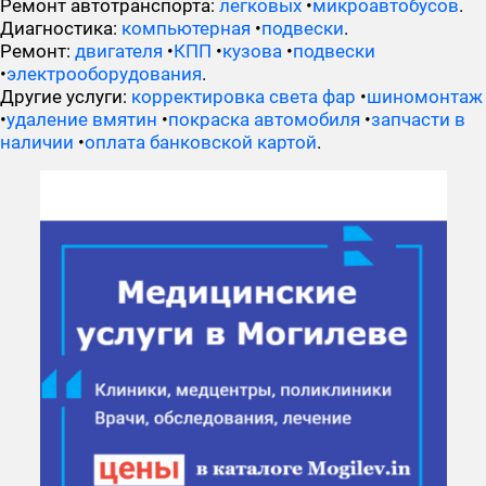
Ремонт автотранспорта:
легковых
•
микроавтобусов
.
Диагностика:
компьютерная
•
подвески
.
Ремонт:
двигателя
•
КПП
•
кузова
•
подвески
•
электрооборудования
.
Другие услуги:
корректировка света фар
•
шиномонтаж
•
удаление вмятин
•
покраска автомобиля
•
запчасти в
наличии
•
оплата банковской картой
.