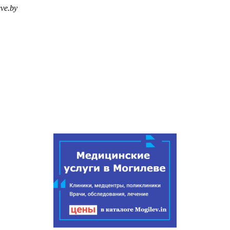
ve.by