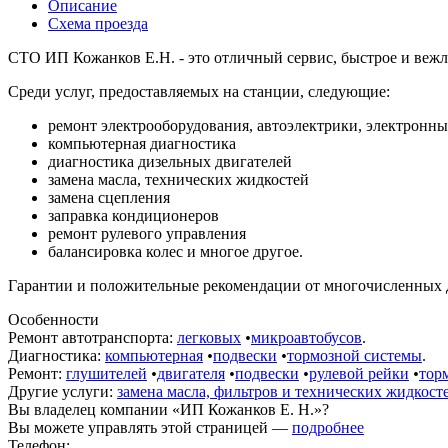
Описание
Схема проезда
СТО ИП Кожанков Е.Н. - это отличный сервис, быстрое и вежл
Среди услуг, предоставляемых на станции, следующие:
ремонт электрооборудования, автоэлектрики, электронны
компьютерная диагностика
диагностика дизельных двигателей
замена масла, технических жидкостей
замена сцепления
заправка кондиционеров
ремонт рулевого управления
балансировка колес и многое другое.
Гарантии и положительные рекомендации от многочисленных 
Особенности
Ремонт автотранспорта:
легковых
•
микроавтобусов
.
Диагностика:
компьютерная
•
подвески
•
тормозной системы
.
Ремонт:
глушителей
•
двигателя
•
подвески
•
рулевой рейки
•
тор
Другие услуги:
замена масла, фильтров и технических жидкост
Вы владелец компании «ИП Кожанков Е. Н.»?
Вы можете управлять этой страницей —
подробнее
Телефон: