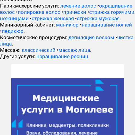
Парикмахерские услуги:
лечение волос
•
окрашивание
волос
•
полировка волос
•
причёски
•
стрижка горячими
ножницами
•
стрижка женская
•
стрижка мужская
.
Маникюрный кабинет:
маникюр
•
наращивание ногтей
•
педикюр
.
Косметические процедуры:
депиляция воском
•
чистка
лица
.
Массаж:
классический
•
массаж лица
.
Другие услуги:
наращивание ресниц
.