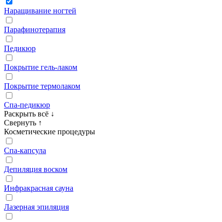
Наращивание ногтей
Парафинотерапия
Педикюр
Покрытие гель‑лаком
Покрытие термолаком
Спа‑педикюр
Раскрыть всё
↓
Свернуть
↑
Косметические процедуры
Cпа‑капсула
Депиляция воском
Инфракрасная сауна
Лазерная эпиляция