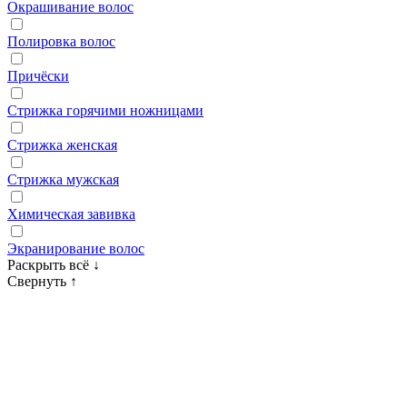
Окрашивание волос
Полировка волос
Причёски
Стрижка горячими ножницами
Стрижка женская
Стрижка мужская
Химическая завивка
Экранирование волос
Раскрыть всё
↓
Свернуть
↑