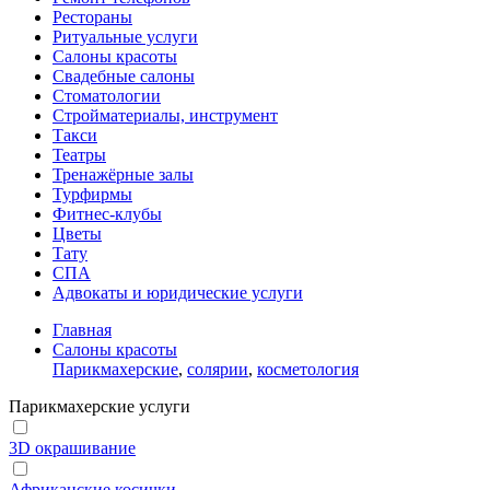
Рестораны
Ритуальные услуги
Салоны красоты
Свадебные салоны
Стоматологии
Стройматериалы, инструмент
Такси
Театры
Тренажёрные залы
Турфирмы
Фитнес-клубы
Цветы
Тату
СПА
Адвокаты и юридические услуги
Главная
Салоны красоты
Парикмахерские
,
солярии
,
косметология
Парикмахерские услуги
3D окрашивание
Африканские косички