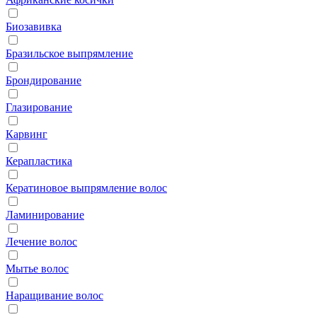
Биозавивка
Бразильское выпрямление
Брондирование
Глазирование
Карвинг
Керапластика
Кератиновое выпрямление волос
Ламинирование
Лечение волос
Мытье волос
Наращивание волос