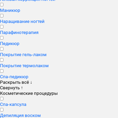
Маникюр
Наращивание ногтей
Парафинотерапия
Педикюр
Покрытие гель‑лаком
Покрытие термолаком
Спа‑педикюр
Раскрыть всё
↓
Свернуть
↑
Косметические процедуры
Cпа‑капсула
Депиляция воском