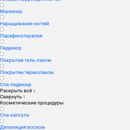
Маникюр
Наращивание ногтей
Парафинотерапия
Педикюр
Покрытие гель‑лаком
Покрытие термолаком
Спа‑педикюр
Раскрыть всё
↓
Свернуть
↑
Косметические процедуры
Cпа‑капсула
Депиляция воском