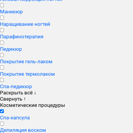
Маникюр
Наращивание ногтей
Парафинотерапия
Педикюр
Покрытие гель‑лаком
Покрытие термолаком
Спа‑педикюр
Раскрыть всё
↓
Свернуть
↑
Косметические процедуры
Cпа‑капсула
Депиляция воском