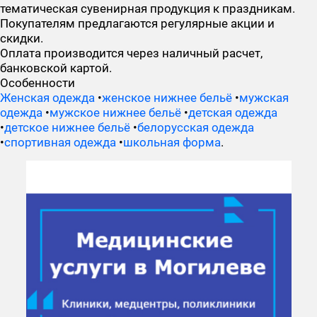
тематическая сувенирная продукция к праздникам.
Покупателям предлагаются регулярные акции и
скидки.
Оплата производится через наличный расчет,
банковской картой.
Особенности
Женская одежда
•
женское нижнее бельё
•
мужская
одежда
•
мужское нижнее бельё
•
детская одежда
•
детское нижнее бельё
•
белорусская одежда
•
спортивная одежда
•
школьная форма
.