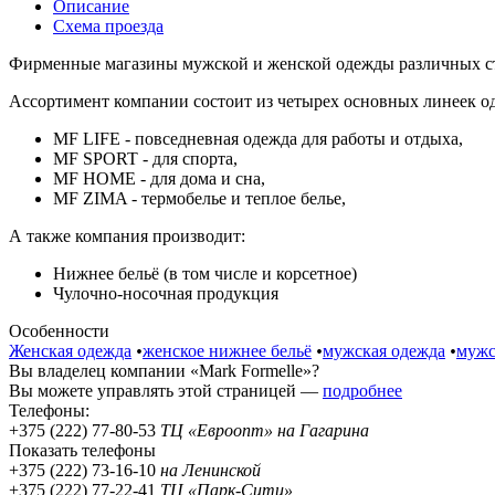
Описание
Схема проезда
Фирменные магазины мужской и женской одежды различных ст
Ассортимент компании состоит из четырех основных линеек од
MF LIFE - повседневная одежда для работы и отдыха,
MF SPORT - для спорта,
MF HOME - для дома и сна,
MF ZIMA - термобелье и теплое белье,
А также компания производит:
Нижнее бельё (в том числе и корсетное)
Чулочно-носочная продукция
Особенности
Женская одежда
•
женское нижнее бельё
•
мужская одежда
•
мужс
Вы владелец компании «Mark Formelle»?
Вы можете управлять этой страницей —
подробнее
Телефоны:
+375 (222) 77-80-53
ТЦ «Евроопт» на Гагарина
Показать телефоны
+375 (222) 73-16-10
на Ленинской
+375 (222) 77-22-41
ТЦ «Парк-Сити»