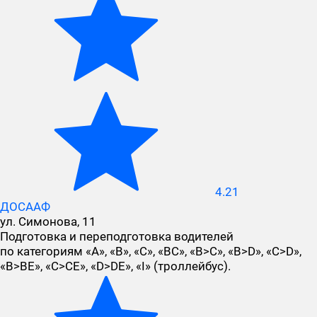
4.21
ДОСААФ
ул. Симонова, 11
Подготовка и переподготовка водителей
по категориям «A», «B», «C», «BC», «B>C», «B>D», «C>D»,
«B>BE», «C>CE», «D>DE», «I» (троллейбус).