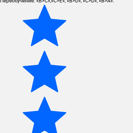
Переобучение: «B>C»,«C>E», «B>D», «C>D», «B>A».