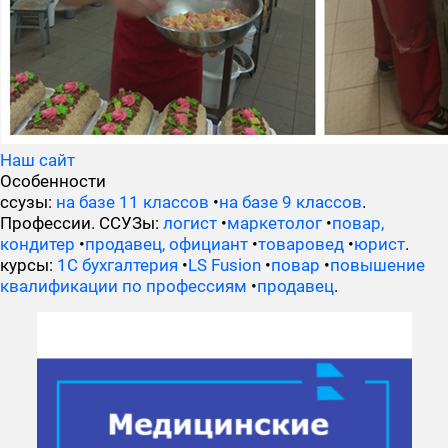
Наш сайт
Особенности
ссузы:
на базе 11 классов
•
на базе 9 классов
.
Профессии. ССУЗы:
логист
•
маркетолог
•
повар,
кондитер
•
продавец, официант
•
товаровед
•
юрист
.
курсы:
1С бухгалтерия
•
LS Fusion
•
повар
•
повышение
квалификации по профессиям
•
продавец
.