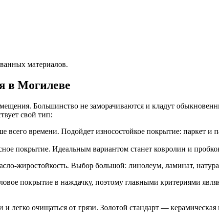
ованных материалов.
я в Могилеве
ещения. Большинство не заморачиваются и кладут обыкновенны
твует свой тип:
ше всего времени. Подойдет износостойкое покрытие: паркет и п
ное покрытие. Идеальным вариантом станет ковролин и пробково
асло-жиростойкость. Выбор большой: линолеум, ламинат, натура
ловое покрытие в наждачку, поэтому главными критериями являют
и и легко очищаться от грязи. Золотой стандарт — керамическа