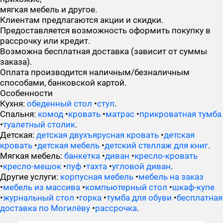
мягкая мебель и другое.
Клиентам предлагаются акции и скидки.
Предоставляется возможность оформить покупку в
рассрочку или кредит.
Возможна бесплатная доставка (зависит от суммы
заказа).
Оплата производится наличным/безналичным
способами, банковской картой.
Особенности
Кухня:
обеденный стол
•
стул
.
Спальня:
комод
•
кровать
•
матрас
•
прикроватная тумба
•
туалетный столик
.
Детская:
детская двухъярусная кровать
•
детская
кровать
•
детская мебель
•
детский стеллаж для книг
.
Мягкая мебель:
банкетка
•
диван
•
кресло-кровать
•
кресло-мешок
•
пуф
•
тахта
•
угловой диван
.
Другие услуги:
корпусная мебель
•
мебель на заказ
•
мебель из массива
•
компьютерный стол
•
шкаф-купе
•
журнальный стол
•
горка
•
тумба для обуви
•
бесплатная
доставка по Могилёву
•
рассрочка
.