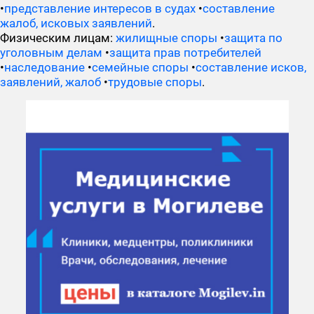
•
представление интересов в судах
•
составление
жалоб, исковых заявлений
.
Физическим лицам:
жилищные споры
•
защита по
уголовным делам
•
защита прав потребителей
•
наследование
•
семейные споры
•
составление исков,
заявлений, жалоб
•
трудовые споры
.