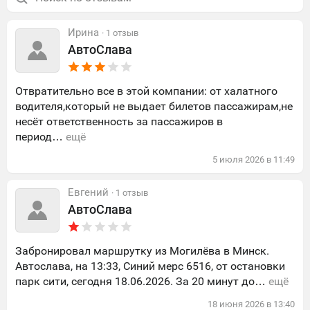
Ирина
· 1 отзыв
АвтоСлава
Отвратительно все в этой компании: от халатного
водителя,который не выдает билетов пассажирам,не
несёт ответственность за пассажиров в
период…
ещё
5
июля
2026
в
11:49
Евгений
· 1 отзыв
АвтоСлава
Забронировал маршрутку из Могилёва в Минск.
Автослава, на 13:33, Синий мерс 6516, от остановки
парк сити, сегодня 18.06.2026. За 20 минут до…
ещё
18
июня
2026
в
13:40