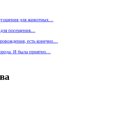
и угощения для животных…
о для посещения…
провождения, есть конечно…
 города. И была приятно…
ва