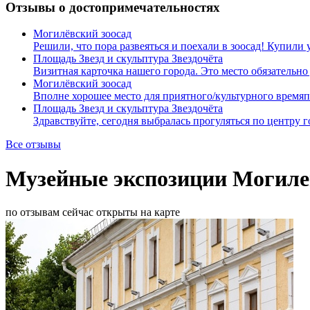
Отзывы о достопримечательностях
Могилёвский зоосад
Решили, что пора развеяться и поехали в зоосад! Купил
Площадь Звезд и скульптура Звездочёта
Визитная карточка нашего города. Это место обязательн
Могилёвский зоосад
Вполне хорошее место для приятного/культурного время
Площадь Звезд и скульптура Звездочёта
Здравствуйте, сегодня выбралась прогуляться по центру
Все отзывы
Музейные экспозиции Могиле
по отзывам
сейчас открыты
на карте