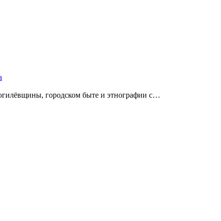
а
Могилёвщины, городском быте и этнографии с…