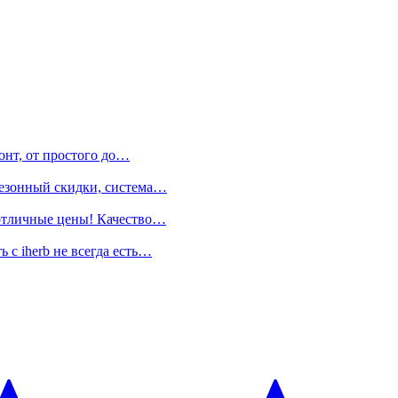
онт, от простого до…
сезонный скидки, система…
 отличные цены! Качество…
 с iherb не всегда есть…