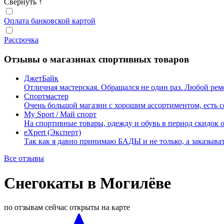
Свернуть
↑
Оплата банковской картой
Рассрочка
Отзывы о магазинах спортивных товаров
ДжетБайк
Отличная мастерская. Обращался не один раз. Любой рем
Спортмастер
Очень большой магазин с хорошим ассортиментом, есть 
My Sport / Май спорт
На спортивные товары, одежду и обувь в период скидок
eXpert (Эксперт)
Так как я давно принимаю БАДЫ и не только, а заказывать
Все отзывы
Снегокаты в Могилёве
по отзывам
сейчас открыты
на карте