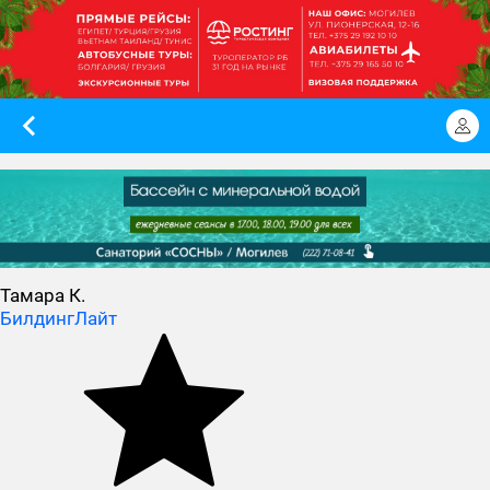
Тамара К.
БилдингЛайт