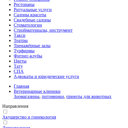
Рестораны
Ритуальные услуги
Салоны красоты
Свадебные салоны
Стоматологии
Стройматериалы, инструмент
Такси
Театры
Тренажёрные залы
Турфирмы
Фитнес-клубы
Цветы
Тату
СПА
Адвокаты и юридические услуги
Главная
Ветеринарные клиники
Зоомагазины
,
питомники
,
приюты для животных
Направления
Акушерство и гинекология
Дерматология