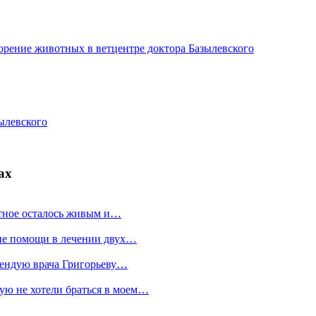
орение животных в ветцентре доктора Базылевского
ылевского
ах
отное осталось живым и…
ие помощи в лечении двух…
мендую врача Григорьеву…
ую не хотели браться в моем…