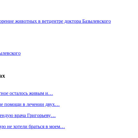
орение животных в ветцентре доктора Базылевского
ылевского
ах
отное осталось живым и…
ие помощи в лечении двух…
мендую врача Григорьеву…
ую не хотели браться в моем…