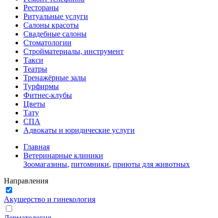
Рестораны
Ритуальные услуги
Салоны красоты
Свадебные салоны
Стоматологии
Стройматериалы, инструмент
Такси
Театры
Тренажёрные залы
Турфирмы
Фитнес-клубы
Цветы
Тату
СПА
Адвокаты и юридические услуги
Главная
Ветеринарные клиники
Зоомагазины
,
питомники
,
приюты для животных
Направления
Акушерство и гинекология
Дерматология