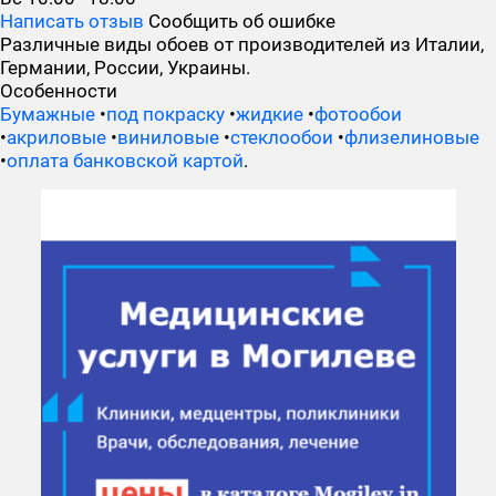
Написать отзыв
Сообщить об ошибке
Различные виды обоев от производителей из Италии,
Германии, России, Украины.
Особенности
Бумажные
•
под покраску
•
жидкие
•
фотообои
•
акриловые
•
виниловые
•
стеклообои
•
флизелиновые
•
оплата банковской картой
.