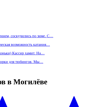
нием, соскучились по зиме. С…
ическая возможность катания…
коньки) Кассир хамит. На…
 горки для тюбингов. Мы…
ов в Могилёве