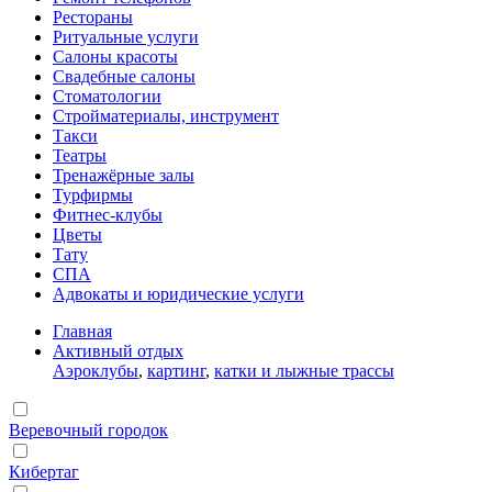
Рестораны
Ритуальные услуги
Салоны красоты
Свадебные салоны
Стоматологии
Стройматериалы, инструмент
Такси
Театры
Тренажёрные залы
Турфирмы
Фитнес-клубы
Цветы
Тату
СПА
Адвокаты и юридические услуги
Главная
Активный отдых
Аэроклубы
,
картинг
,
катки и лыжные трассы
Веревочный городок
Кибертаг