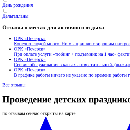
День рождения
Дельтапланы
Отзывы о местах для активного отдыха
ОРК «Печерск»
Конечно, людей много. Но мы пришли с хорошим настрое
ОРК «Печерск»
При оплате услуги «тюбинг + подъемник на 1 час» факт
ОРК «Печерск»
Сервис обслуживания в кассах - отвратительный. (лыжи,
ОРК «Печерск»
В графике работы ничего не указано по времени работы
Все отзывы
Проведение детских праздник
по отзывам
сейчас открыты
на карте