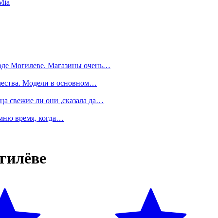
Mia
роде Могилеве. Магазины очень…
ачества. Модели в основном…
ца свежие ли они ,сказала да…
омню время, когда…
гилёве