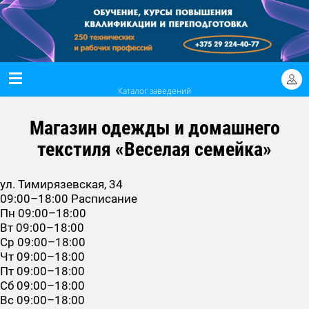
Каталог заведений
Магазин одежды и домашнего
текстиля «Веселая семейка»
ул. Тимирязевская, 34
09:00–18:00
Расписание
Пн
09:00–18:00
Вт
09:00–18:00
Ср
09:00–18:00
Чт
09:00–18:00
Пт
09:00–18:00
Сб
09:00–18:00
Вс
09:00–18:00