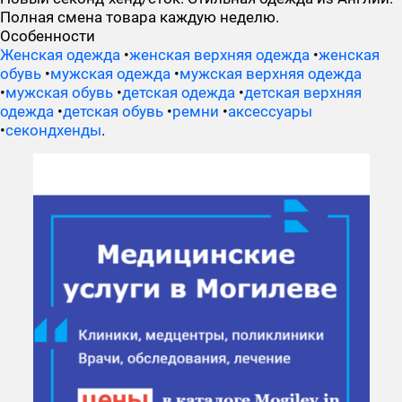
Полная смена товара каждую неделю.
Особенности
Женская одежда
•
женская верхняя одежда
•
женская
обувь
•
мужская одежда
•
мужская верхняя одежда
•
мужская обувь
•
детская одежда
•
детская верхняя
одежда
•
детская обувь
•
ремни
•
аксессуары
•
секондхенды
.