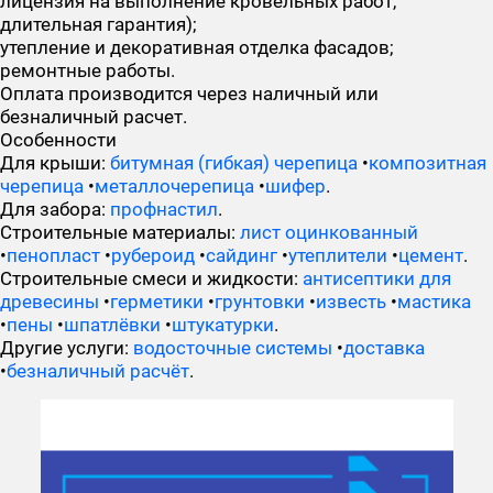
лицензия на выполнение кровельных работ,
длительная гарантия);
утепление и декоративная отделка фасадов;
ремонтные работы.
Оплата производится через наличный или
безналичный расчет.
Особенности
Для крыши:
битумная (гибкая) черепица
•
композитная
черепица
•
металлочерепица
•
шифер
.
Для забора:
профнастил
.
Строительные материалы:
лист оцинкованный
•
пенопласт
•
рубероид
•
сайдинг
•
утеплители
•
цемент
.
Строительные смеси и жидкости:
антисептики для
древесины
•
герметики
•
грунтовки
•
известь
•
мастика
•
пены
•
шпатлёвки
•
штукатурки
.
Другие услуги:
водосточные системы
•
доставка
•
безналичный расчёт
.