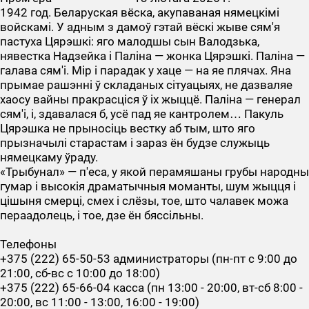
1942 год. Беларуская вёска, акупаваная нямецкімі
войскамі. У адным з дамоў гэтай вёскі жыве сям'я
пастуха Цярэшкі: яго малодшы сын Валодзька,
нявестка Надзейка і Паліна — жонка Цярэшкі. Паліна —
галава сям'і. Мір і парадак у хаце — на яе плячах. Яна
прымае рашэнні ў складаных сітуацыях, не дазваляе
хаосу вайны пракрасціся ў іх жыццё. Паліна — генерал
сям'і, і, здавалася б, усё пад яе кантролем… Пакуль
Цярэшка не прыносіць вестку аб тым, што яго
прызначылі старастам і зараз ён будзе служыць
нямецкаму ўраду.
«Трыбунал» — п'еса, у якой перамяшаны грубы народны
гумар і высокія драматычныя моманты, шум жыцця і
цішыня смерці, смех і слёзы, тое, што чалавек можа
пераадолець, і тое, дзе ён бяссільны.
Телефоны
+375 (222) 65-50-53 администраторы (пн-пт с 9:00 до
21:00, сб-вс с 10:00 до 18:00)
+375 (222) 65-66-04 касса (пн 13:00 - 20:00, вт-сб 8:00 -
20:00, вс 11:00 - 13:00, 16:00 - 19:00)