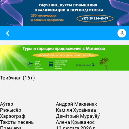
Трибунал (16+)
Аўтар
Андрэй Макаенак
Рэжысёр
Каміля Хусаінава
Харэограф
Дзмітрый Мурау́ёу́
Тэксты песень
Алена Крыванос
Прэм'ера
13 лютага 2026 г.