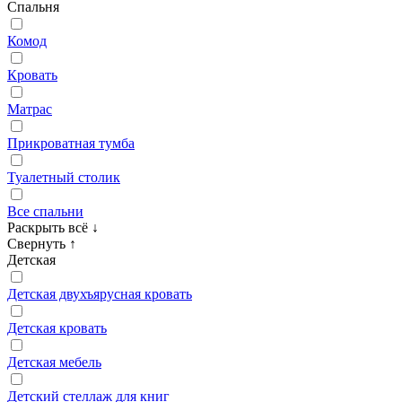
Спальня
Комод
Кровать
Матрас
Прикроватная тумба
Туалетный столик
Все спальни
Раскрыть всё
↓
Свернуть
↑
Детская
Детская двухъярусная кровать
Детская кровать
Детская мебель
Детский стеллаж для книг